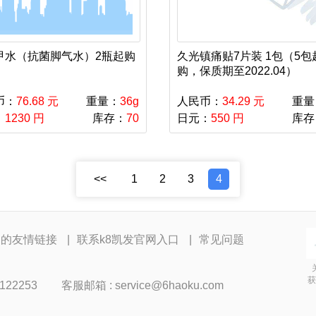
甲水（抗菌脚气水）2瓶起购
久光镇痛贴7片装 1包（5包
购，保质期至2022.04）
币：
76.68 元
重量：
36g
人民币：
34.29 元
重量
：
1230 円
库存：
70
日元：
550 円
库存
<<
1
2
3
4
网的友情链接
联系k8凯发官网入口
常见问题
获
122253
客服邮箱 :
service@6haoku.com