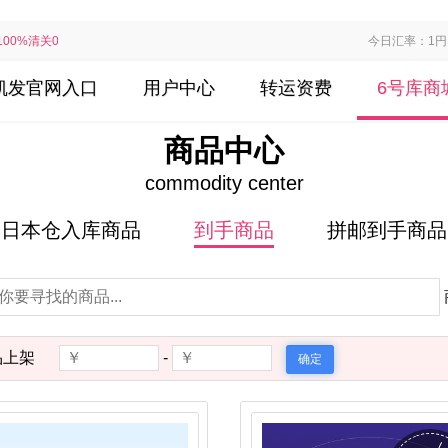
00%清关0退运，价格低至68元/kg~，关注微信公众号领取优惠券下单更实惠！！
今日汇率：1円 =
8凯发官网入口
用户中心
转运资费
6号库商
商品中心
commodity center
日本仓入库商品
到手商品
拼邮到手商品
品上架
-