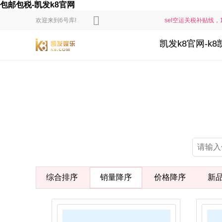
包邮包税-凯发k8官网
欢迎来到6号库!
sel空运关税补贴线，1
凯发k8官网-k
综合排序
销量降序
价格降序
新