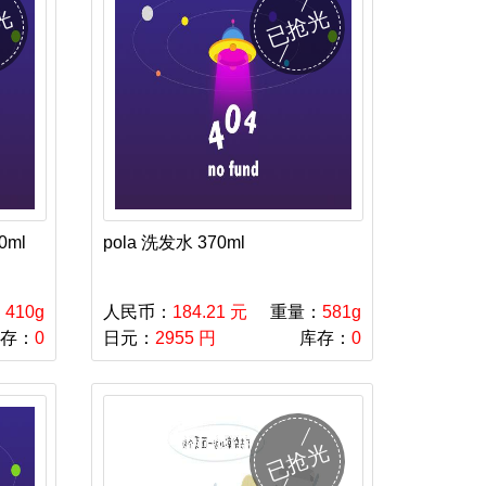
光
已抢光
0ml
pola 洗发水 370ml
：
410g
人民币：
184.21 元
重量：
581g
存：
0
日元：
2955 円
库存：
0
已抢光