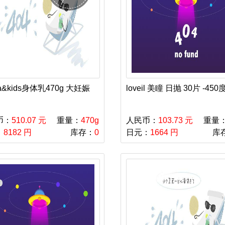
a&kids身体乳470g 大妊娠
loveil 美瞳 日抛 30片 -450
币：
510.07 元
重量：
470g
人民币：
103.73 元
重量
：
8182 円
库存：
0
日元：
1664 円
库