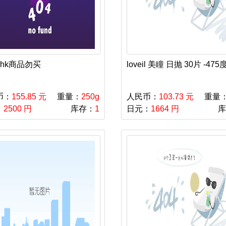
hk商品勿买
loveil 美瞳 日抛 30片 -475
币：
155.85 元
重量：
250g
人民币：
103.73 元
重量
：
2500 円
库存：
1
日元：
1664 円
库