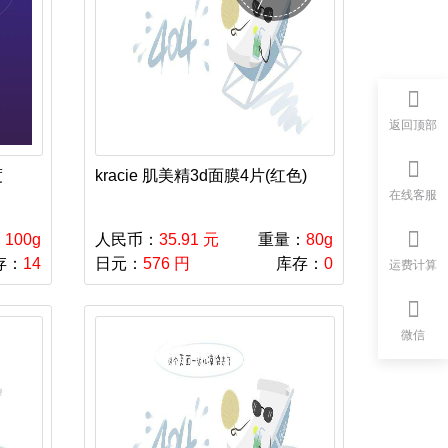
返回顶部
度
kracie 肌美精3d面膜4片(红色)
在线客服
：
100g
人民币：
35.91 元
重量：
80g
存：
14
日元：
576 円
库存：
0
运费计算
微信