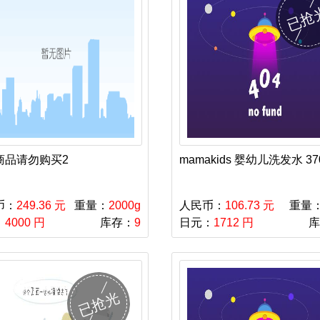
已抢
商品请勿购买2
mamakids 婴幼儿洗发水 37
币：
249.36 元
重量：
2000g
人民币：
106.73 元
重量
：
4000 円
库存：
9
日元：
1712 円
库
已抢光