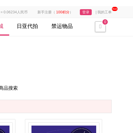
hot
 0.06234人民币
新手注册（
100积分
）
登录
|
我的工单
0
城
日亚代拍
禁运物品
商品搜索