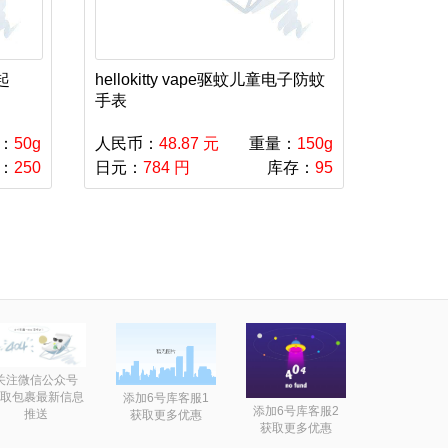
起
hellokitty vape驱蚊儿童电子防蚊
手表
：
50g
人民币：
48.87 元
重量：
150g
：
250
日元：
784 円
库存：
95
关注微信公众号
取包裹最新信息
添加6号库客服1
添加6号库客服2
推送
获取更多优惠
获取更多优惠