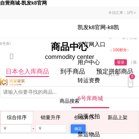
自营商城-凯发k8官网
今日汇率：1円 =
0.06670人民
凯发k8官网-k8凯
欢迎来到
sel空运关税补贴线，100%清关0退运，价格低至68元/kg~
币
新手注册
发官网入口
6号库!
商品中心
（
100积分
）
commodity center
用户中心
登录
|
我
日本仓入库商品
到手商品
预定拼邮商品
的工单
0
转运资费
6号库商城
商品搜索
日亚代拍
综合排序
销量升序
价格升序
新品上架
-
禁运物品