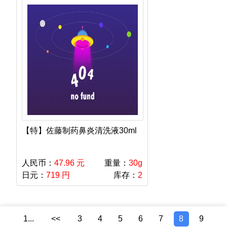
【特】佐藤制药鼻炎清洗液30ml
人民币：
47.96 元
重量：
30g
日元：
719 円
库存：
2
1...
<<
3
4
5
6
7
8
9