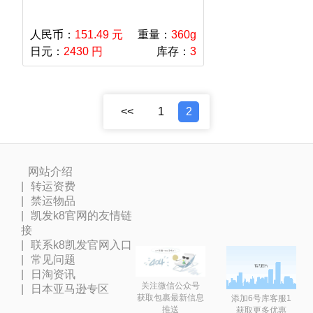
人民币：
151.49 元
重量：
360g
日元：
2430 円
库存：
3
<<
1
2
网站介绍
转运资费
禁运物品
凯发k8官网的友情链
接
联系k8凯发官网入口
常见问题
日淘资讯
关注微信公众号
日本亚马逊专区
获取包裹最新信息
添加6号库客服1
推送
获取更多优惠