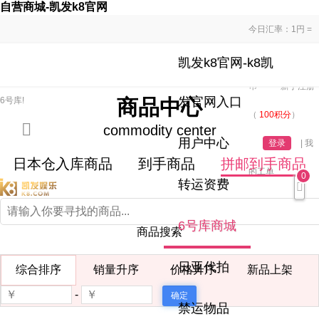
自营商城-凯发k8官网
今日汇率：1円 =
0.06234人民
凯发k8官网-k8凯
欢迎来到
sel空运关税补贴线，100%清关0退运，价格低至6
币
新手注册
发官网入口
6号库!
商品中心
（
100积分
）
commodity center
用户中心
登录
|
我
日本仓入库商品
到手商品
拼邮到手商品
的工单
0
转运资费
6号库商城
商品搜索
日亚代拍
综合排序
销量升序
价格升序
新品上架
-
禁运物品