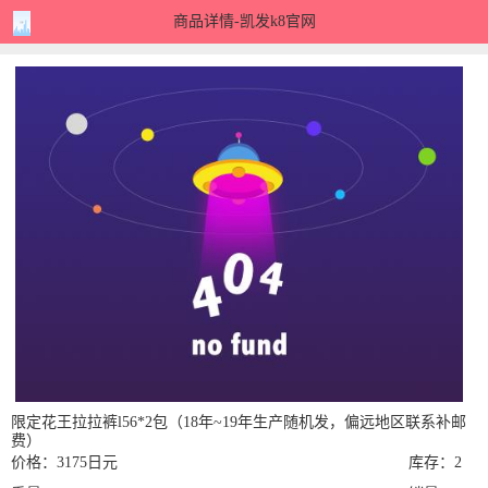
商品详情-凯发k8官网
限定花王拉拉裤l56*2包（18年~19年生产随机发，偏远地区联系补邮
费）
价格：3175日元
库存：2