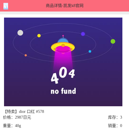
商品详情-凯发k8官网
【特卖】dior 口红 #578
价格：2987日元
库存：3
重量：40g
销量：0