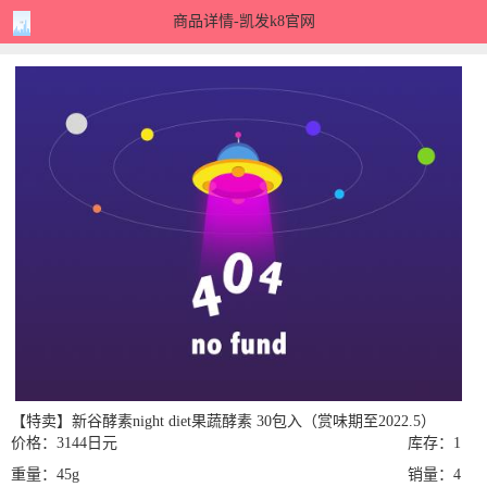
商品详情-凯发k8官网
【特卖】新谷酵素night diet果蔬酵素 30包入（赏味期至2022.5）
价格：3144日元
库存：1
重量：45g
销量：4