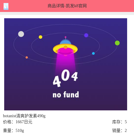
商品详情-凯发k8官网
botanist清爽护发素490g
价格：1667日元
库存：5
重量：510g
销量：2