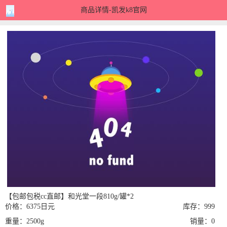
商品详情-凯发k8官网
【包邮包税cc直邮】和光堂一段810g/罐*2
价格：6375日元
库存：999
重量：2500g
销量：0