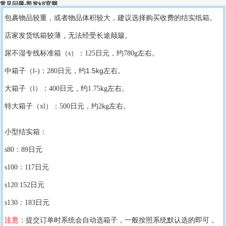
常见问题-凯发k8官网
立即登陆
常见问题
网站地图
包裹物品较重，或者物品体积较大，建议选择购买收费的结实纸箱。
店家发货纸箱较薄，无法经受长途颠簸。
尿不湿专线标准箱（
s
）：
125
日元，约
780g
左右。
1.5kg
中箱子（
l-)
：
280
日元，
约
左右。
大箱子（
l
）：
400
日元，约
1.75kg
左右。
特大箱子（
xl
）：
500
日元，约
2kg
左右。
小型结实箱：
s80：89日元
s100：117日元
s120:152日元
s130：183日元
注意：
提交订单时
系统
会自动
选箱子
，一般按照系统默认选的即可，