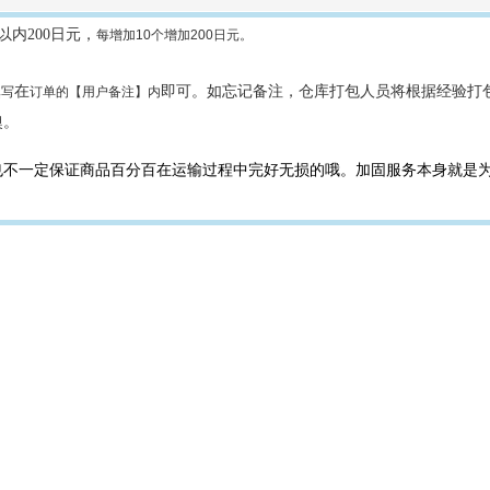
常见问题
以内
200
日元，
每增加
10
个增加
200
日元。
在
即可。如忘记备注，仓库打包人员将根据经验打
填写
订单的【用户备注】内
噢。
也不一定保证商品百分百在运输过程中完好无损的哦。加固服务本身就是