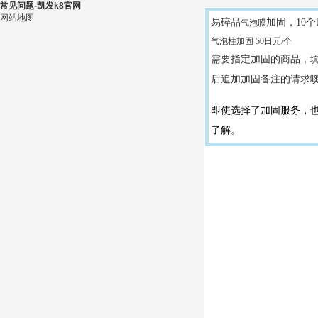
常见问题-凯发k8官网
网站地图
易碎品
加固，
10
个
气泡膜
气泡柱加固 50日元/个
需要指定加固的商品，
后追加加固备注的请求
即使选择了加固服务，
了解。