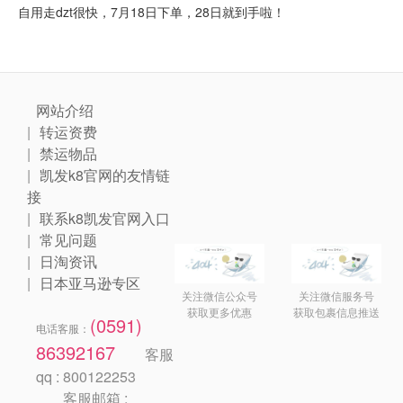
自用走dzt很快，7月18日下单，28日就到手啦！
网站介绍
转运资费
禁运物品
凯发k8官网的友情链
接
联系k8凯发官网入口
常见问题
日淘资讯
日本亚马逊专区
关注微信公众号
关注微信服务号
获取更多优惠
获取包裹信息推送
(0591)
电话客服：
86392167
客服
qq : 800122253
客服邮箱 :