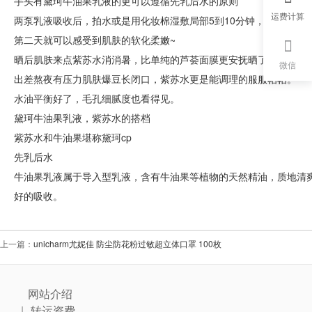
手头有黛珂牛油果乳液的更可以遵循先乳后水的原则
运费计算
两泵乳液吸收后，拍水或是用化妆棉湿敷局部5到10分钟，干皮做好
第二天就可以感受到肌肤的软化柔嫩~
晒后肌肤来点紫苏水消消暑，比单纯的芦荟面膜更安抚晒了一天的泛
微信
出差熬夜有压力肌肤爆豆长闭口，紫苏水更是能调理的服服帖帖。
水油平衡好了，毛孔细腻度也看得见。
黛珂牛油果乳液，紫苏水的搭档
紫苏水和牛油果堪称黛珂cp
先乳后水
牛油果乳液属于导入型乳液，含有牛油果等植物的天然精油，质地清
好的吸收。
上一篇：
unicharm尤妮佳 防尘防花粉过敏超立体口罩 100枚
网站介绍
转运资费