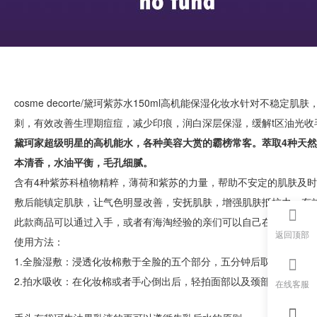
cosme decorte/黛珂紫苏水150ml高机能保湿化妆水针对不
刺，有效改善生理期痘痘，减少印痕，润白深层保湿，缓解t区油光收
黛珂家超级明星的高机能水，各种美容大赏的霸榜常客。萃取4种天
本清香，水油平衡，毛孔细腻。
含有4种紫苏科植物精粹，薄荷和紫苏的力量，帮助不安定的肌肤及
敷后能镇定肌肤，让气色明显改善，安抚肌肤，增强肌肤抵抗力，有
此款商品可以通过入手，或者有海淘经验的亲们可以自己在日本亚马
返回顶部
使用方法：
1.全脸湿敷：浸透化妆棉敷于全脸的五个部分，五分钟后取下，双手
2.拍水吸收：在化妆棉或者手心倒出后，轻拍面部以及颈部。
在线客服