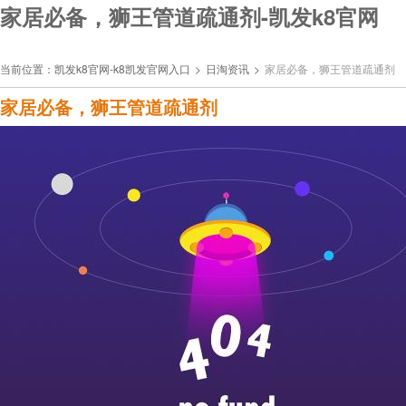
家居必备，狮王管道疏通剂-凯发k8官网
当前位置：
凯发k8官网-k8凯发官网入口
>
日淘资讯
>
家居必备，狮王管道疏通剂
家居必备，狮王管道疏通剂