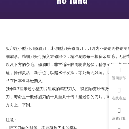
贝印超小型刀刃修眉刀，迷你l型刀头修眉刀，刀刃为不锈钢刃物钢
细眉形。精细刀头可探入难修部位，精准剔除每一根多余眉毛，无需
以及下方的杂毛。修眉时，非常适应眼周轮廓起伏，精修至每一根眉
适，操作灵活，新手也可以超水平发挥，零死角无残留。此款商品可
返回顶部
己在日本亚马逊购入。
独创0.7厘米超小型刀片组成的精密刀头，彻底颠覆对传统修眉刀的
刀，寿命是一般修眉刀的十几至几十倍！超迷你的刀片，可清除细小
在线客服
方向上、下刮。
运费计算
注意：
1.取下刀帽的时候，不要碰到刀尖的部位。