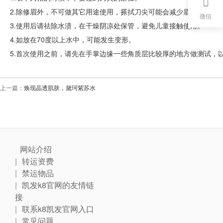
2.除修眉外，不可做其它用途使用，搽拭刀尖可能会减少眉妯的锋利
微信
3.使用后请祛除水渍，在干燥阴凉处保管，避免儿童接触使用。
4.如放在70度以上水中，可能发生变形。
5.首次使用之前，请先在手掌边缘一些角质层比较厚的地方做测试，
上一篇：
焕现晶透肌肤，黛珂紫苏水
网站介绍
转运资费
禁运物品
凯发k8官网的友情链
接
联系k8凯发官网入口
常见问题