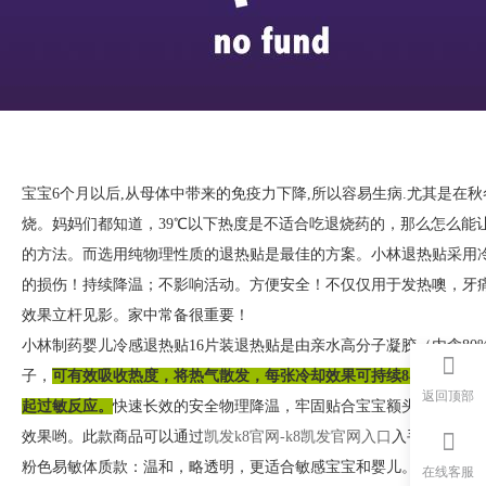
宝宝6个月以后,从母体中带来的免疫力下降,所以容易生病.尤其是在
烧。妈妈们都知道，39℃以下热度是不适合吃退烧药的，那么怎么能
的方法。而选用纯物理性质的退热贴是最佳的方案。小林退热贴采用
的损伤！持续降温；不影响活动。方便安全！不仅仅用于发热噢，牙
效果立杆见影。家中常备很重要！
小林制药婴儿冷感退热贴16片装退热贴是由亲水高分子凝胶（内含80
子，
可有效吸收热度，将热气散发，每张冷却效果可持续8小时，令肌
返回顶部
起过敏反应。
快速长效的安全物理降温，牢固贴合宝宝额头，温和的
效果哟。此款商品可以通过
凯发k8官网-k8凯发官网入口
入手，或者有
粉色易敏体质款：温和，略透明，更适合敏感宝宝和婴儿。
在线客服