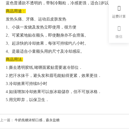
蓝色普通款不透明的，带制冷颗粒，冷感更强，适合2岁以上宝宝使
商品用途：
运费计算
发热头痛、牙痛、运动后皮肤发热
1、小孩一发烧及发热立即使用，很方便
2、可紧紧地贴在额头，即使翻身亦不会滑落。
微信
3、起凉快的冷却效果，每张可持续约八小时。
4、是最适合小童额头用的尺寸及冷却感应。
商品用法:
1.撕去透明胶纸,啫喱面紧贴需要速冷部位．
2.把汗水抹干，避头发和眉毛能贴得更紧，效果更佳．
3.冷却效果可持续8小时
4.如须增加冷却效果可以放冰箱儲存，但不可放冰格．
5.用完即弃，以保卫生．
上一篇：
牛奶焦糖浓郁口感，森永盐糖