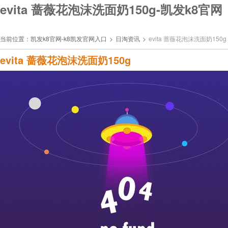
evita 蔷薇花泡沫洗面奶150g-凯发k8官网
当前位置：
凯发k8官网-k8凯发官网入口
>
日淘资讯
>
evita 蔷薇花泡沫洗面奶150g
evita 蔷薇花泡沫洗面奶150g