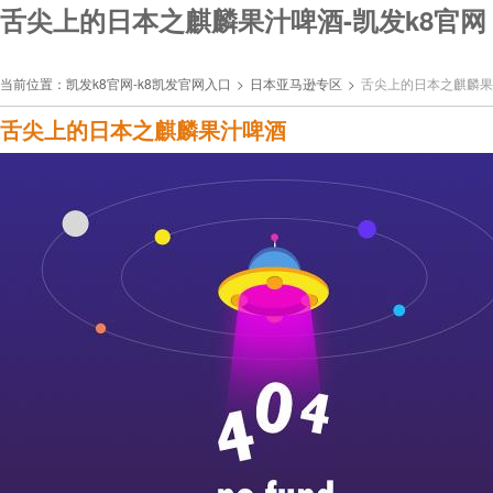
舌尖上的日本之麒麟果汁啤酒-凯发k8官网
当前位置：
凯发k8官网-k8凯发官网入口
>
日本亚马逊专区
>
舌尖上的日本之麒麟果
舌尖上的日本之麒麟果汁啤酒