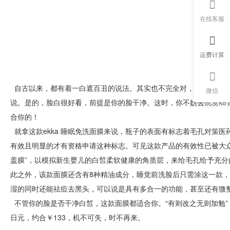
在线客服
运费计算
自古以来，都有着一白遮百丑的说法。其实也不完全对，当脸上毛孔
微信
说。是的，脸白很好看，前提是你的脸干净。这时，你不妨去
凯发k8
合你的！
就拿这款ekka 睡眠免洗面膜来说，瓶子的表面有标志着毛孔对策
有效且明显的才有资格申请这种标志。可见这款产品的有效性已被大
盖膜”，以模拟新生婴儿的白皙柔软健康的角质层，来给毛孔给予充
此之外，该款面膜还含有8种精油成分，睡觉前洗脸后只需涂这一款
湿的同时还能祛痘去黑头，可以说是具有多合一的功能，甚至还有微
不管你的脸是否干净白皙，这款面膜都适合你。“有则改之无则加勉”
日元，约合￥133，机不可失，时不再来。