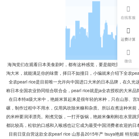
在线客服
运费计算
微信
海淘党们在观看日本美食剧时，都有这种感觉，要是能吃到一碗颗粒
淘大米，就能满足你的味蕾，择日不如撞日，小编就来介绍下全农pearl 
全农pearl rice是目前唯一允许向中国进口大米的日本品牌，在久光这
称日本全国农业协同组合联合会，pearl rice就是ja全农授权的大米品
在日本特a级大米中，艳姬米算起来是很年轻的米种，只在山形、宫
碾，制作过程中不用水，仅用风吹除米糠和杂质。所以在煮这种米前
的米种要润泽漂亮。刚煮完饭，一打开饭锅，艳姬米像刚刚在水里跳
都比较高，松软的口感和入喉感也让它成为最受中国消费者欢迎的日
目前日亚自营这款全农pearl rice 山形县2015年产 tsuya艳姬 