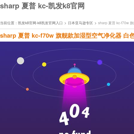
sharp 夏普 kc-凯发k8官网
当前位置：
凯发k8官网-k8凯发官网入口
>
日本亚马逊专区
>
sharp 夏普 kc-f
sharp 夏普 kc-f70w 旗舰款加湿型空气净化器 白