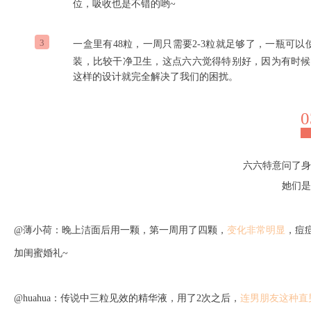
位，吸收也是不错的哟~
3
一盒里有48粒，一周只需要2-3粒就足够了，一瓶可以
装，比较干净卫生，这点六六觉得特别好，因为有时候
这样的设计就完全解决了我们的困扰。
0
六六特意问了身
她们是
@薄小荷：晚上洁面后用一颗，第一周用了四颗，
变化非常明显
，痘
加闺蜜婚礼~
@huahua：传说中三粒见效的精华液，用了2次之后，
连男朋友这种直