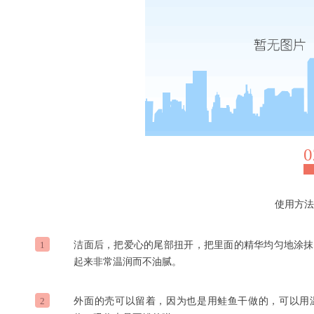
0
使用方法
1
洁面后，把爱心的尾部扭开，把里面的精华
均匀地涂抹
起来非常温润而不油腻。
2
外面的壳可以留着，
因为也是用鲑鱼干做的，可以用