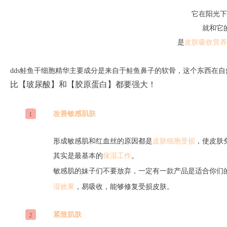
它在阳光下
就和它
是
皮肤吸收营养
dds鲑鱼干细胞精华主要成分是来自于鲑鱼鼻子的软骨，这个东西在
比【玻尿酸】和【胶原蛋白】都要强大！
改善敏感肌肤
1
形成敏感肌和红血丝的原因都是
皮肤细胞受损
，使皮肤
其实是最基本的
保湿工作
。
敏感肌的妹子们不要放弃，一定有一款产品是适合你们的
湿效果
，易吸收，能够修复受损皮肤。
紧致肌肤
2