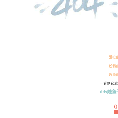
爱心
粉粉
超高
一看到它就
dds鲑
0