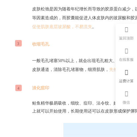
皮肤松弛是因为随着年纪增长而导致的胶原蛋白减少，
等因素造成的，而胶囊能促进人体皮肤内的玻尿酸和胶
促使
肌肤底层玻尿酸，不易流失
。
返回顶部
3
收缩毛孔
在线客服
一般毛孔堵塞50%以上，就会出现毛孔粗大、粉刺、暗
皮肤通道，清除毛孔堵塞物，细滑肌肤，
先修复后改善
运费计算
淡化痘印
4
微信
鲑鱼精华极易吸收，
细纹、痘印、法令纹、妊娠纹等会
上就可以开始使用，长期使用还可以在皮肤形成保护屏