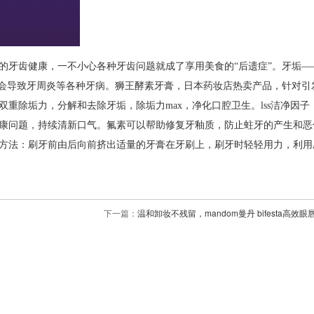
的牙齿健康，一不小心各种牙齿问题就成了享用美食的“后遗症”。牙垢—
还会导致牙周炎等各种牙病。狮王酵素牙膏，日本药妆店热卖产品，针对引
重除垢力，分解和去除牙垢，除垢力max，净化口腔卫生。lss洁净因子
康问题，持续清新口气。氟素可以帮助修复牙釉质，防止蛀牙的产生和恶
方法：刷牙前由后向前挤出适量的牙膏在牙刷上，刷牙时轻轻用力，利用
下一篇：
温和卸妆不残留，mandom曼丹 bifesta高效眼唇