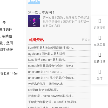
第一次日本海淘！
第一次日本海淘，虽然被税了但是我
觉得还是很棒！因为买到了很多我一
—美
直想买的东西
返回顶部
发牙齿问
，帮助预
日淘资讯
更多>>
化，坚固
在线客服
lion狮王 婴儿泡沫便携消毒液 50m...
刷毛端按
agatsuma 面包超人婴儿浴帽
kose高丝 clearturn婴儿肌精...
运费计算
combi康贝 婴儿喂食勺盒装（绿色）
unicharm尤妮佳 natural ...
卸妆液 145ml
unicharm尤妮佳 防尘防花粉过敏超...
微信
焕现晶透肌肤，黛珂紫苏水
kai贝印 超迷你l型修眉刀
胎盘保湿，esthe dew伊特露 樱桃...
干敏皮的卸妆之道，curel珂润 深层卸...
轻松去污不残留， aimedia 清洁...