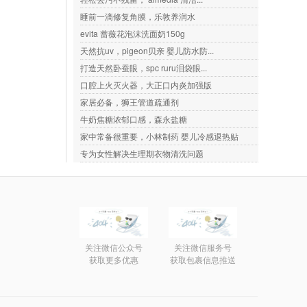
睡前一滴修复角膜，乐敦养润水
evita 蔷薇花泡沫洗面奶150g
天然抗uv，pigeon贝亲 婴儿防水防...
打造天然卧蚕眼，spc ruru泪袋眼...
口腔上火灭火器，大正口内炎加强版
家居必备，狮王管道疏通剂
牛奶焦糖浓郁口感，森永盐糖
家中常备很重要，小林制药 婴儿冷感退热贴
专为女性解决生理期衣物清洗问题
关注微信公众号
关注微信服务号
获取更多优惠
获取包裹信息推送