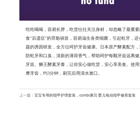
吃吃喝喝，容易长胖，吃货往往关注身材，却忽略了最重要
食“后遗症”的罪魁祸首，容易滋生各类细菌，引起蛀牙，
题的诱因研发，全方位呵护牙齿健康。日本原产酵素配方，双
防蛀牙和口臭，清新的薄荷香气，帮助呵护每颗牙齿远离健
牙齿。狮王酵素牙膏，让你安心做吃货，安心享美食。使用
摩牙齿，约3分钟，刷完后用清水漱口。
上一篇：
宝宝专用的指甲护理套装，combi康贝 婴儿电动指甲修剪套装