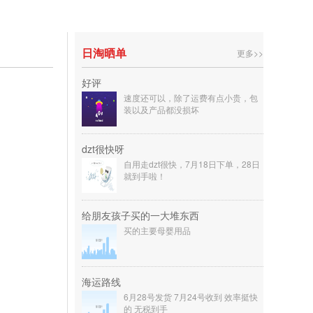
日淘晒单
更多>>
好评
速度还可以，除了运费有点小贵，包
装以及产品都没损坏
dzt很快呀
自用走dzt很快，7月18日下单，28日
就到手啦！
给朋友孩子买的一大堆东西
买的主要母婴用品
海运路线
6月28号发货 7月24号收到 效率挺快
的 无税到手