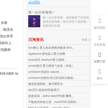
第一次日本海淘！
第一次日本海淘，虽然被税了但是我
觉得还是很棒！因为买到了很多我一
。乐敦
直想买的东西
返回顶部
分，能洗去
洗出些浑
日淘资讯
更多>>
眼杯向上
在线客服
lion狮王 婴儿泡沫便携消毒液 50m...
掉洗眼杯
agatsuma 面包超人婴儿浴帽
kose高丝 clearturn婴儿肌精...
运费计算
combi康贝 婴儿喂食勺盒装（绿色）
unicharm尤妮佳 natural ...
刻珠光眼影 3g
unicharm尤妮佳 防尘防花粉过敏超...
微信
焕现晶透肌肤，黛珂紫苏水
kai贝印 超迷你l型修眉刀
胎盘保湿，esthe dew伊特露 樱桃...
干敏皮的卸妆之道，curel珂润 深层卸...
轻松去污不残留， aimedia 清洁...