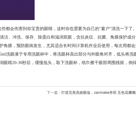
这些都会伤害到你宝贵的眼睛，这时你也需要为自己的“窗户”清洗一下了
毒、清洁、冲洗、保存、除蛋白和滋润双眼，含抗炎症、抗菌、角膜保护成
护角膜，预防眼病发生，尤其适合长时间计算机作业后使用，每次用都会
5ml洗眼液于专用洗眼杯中，将洗眼杯高出部分与外眼角对齐，低头将洗
眼睛20-30秒后，缓慢低头，取下洗眼杯，纸巾擦干眼部周围残留，倒
下一篇：
打造完美高效眼妆，canmake井田 五色花瓣雕