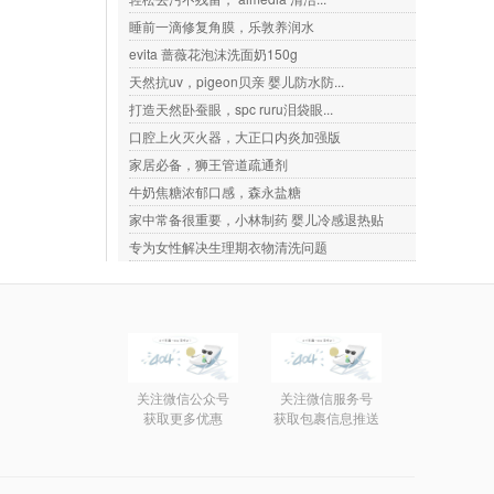
睡前一滴修复角膜，乐敦养润水
evita 蔷薇花泡沫洗面奶150g
天然抗uv，pigeon贝亲 婴儿防水防...
打造天然卧蚕眼，spc ruru泪袋眼...
口腔上火灭火器，大正口内炎加强版
家居必备，狮王管道疏通剂
牛奶焦糖浓郁口感，森永盐糖
家中常备很重要，小林制药 婴儿冷感退热贴
专为女性解决生理期衣物清洗问题
关注微信公众号
关注微信服务号
获取更多优惠
获取包裹信息推送