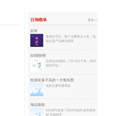
日淘晒单
更多>>
好评
速度还可以，除了运费有点小贵，包
装以及产品都没损坏
dzt很快呀
自用走dzt很快，7月18日下单，28日
就到手啦！
给朋友孩子买的一大堆东西
买的主要母婴用品
海运路线
6月28号发货 7月24号收到 效率挺快
的 无税到手