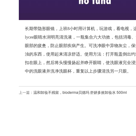
长期带隐形眼镜，上班8小时用计算机，玩游戏，看电视，
lycee眼睛水润明亮清洗液，一瓶集合六大功效，包括消
眼部的疲惫，防止眼部疾病产生。可洗净眼中异物灰尘，保
浊的东西，使用起来清凉舒适。使用方法：打开瓶盖倒出约
扣在眼上，然后将头慢慢扬起并睁开眼睛，使洗眼液完全浸润
中的洗眼液并洗净洗眼杯，重复以上步骤清洗另一只眼。
上一篇：
温和卸妆不残留，bioderma贝德玛 舒妍多效卸妆水 500ml