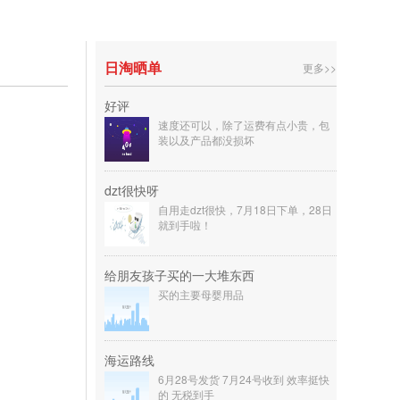
日淘晒单
更多>>
好评
速度还可以，除了运费有点小贵，包
装以及产品都没损坏
dzt很快呀
自用走dzt很快，7月18日下单，28日
就到手啦！
给朋友孩子买的一大堆东西
买的主要母婴用品
海运路线
6月28号发货 7月24号收到 效率挺快
的 无税到手