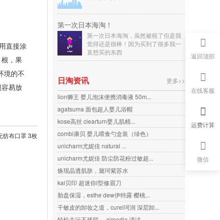
第一次日本海淘！
第一次日本海淘，虽然被税了但是我
觉得还是很棒！因为买到了很多我一
用直接涂
直想买的东西
返回顶部
，根，果
环境的不
日淘资讯
更多>>
贝容易放
在线客服
lion狮王 婴儿泡沫便携消毒液 50m...
agatsuma 面包超人婴儿浴帽
kose高丝 clearturn婴儿肌精...
运费计算
combi康贝 婴儿喂食勺盒装（绿色）
无纺布口罩 3枚
unicharm尤妮佳 natural ...
unicharm尤妮佳 防尘防花粉过敏超...
微信
焕现晶透肌肤，黛珂紫苏水
kai贝印 超迷你l型修眉刀
胎盘保湿，esthe dew伊特露 樱桃...
干敏皮的卸妆之道，curel珂润 深层卸...
轻松去污不残留， aimedia 清洁...