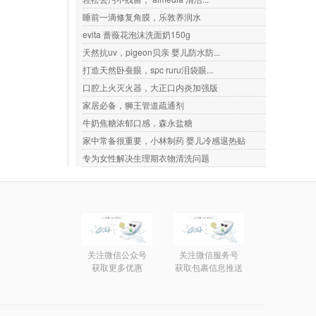
睡前一滴修复角膜，乐敦养润水
evita 蔷薇花泡沫洗面奶150g
天然抗uv，pigeon贝亲 婴儿防水防...
打造天然卧蚕眼，spc ruru泪袋眼...
口腔上火灭火器，大正口内炎加强版
家居必备，狮王管道疏通剂
牛奶焦糖浓郁口感，森永盐糖
家中常备很重要，小林制药 婴儿冷感退热贴
专为女性解决生理期衣物清洗问题
关注微信公众号
关注微信服务号
获取更多优惠
获取包裹信息推送