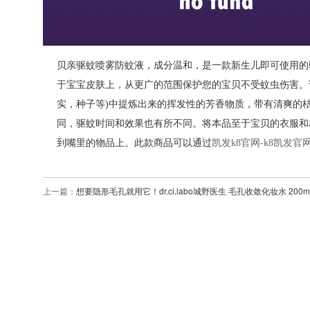
贝亲驱蚊喷雾防蚊液，成分温和，是一款新生儿即可使用的
于宝宝皮肤上，从更广的范围保护您的宝贝不受蚊虫伤害。
实，种子等)中提炼出来的挥发性的芳香物质，带有清爽的桔
同，驱蚊时间和效果也有所不同。将本品至于宝贝的衣服和相
到嘴里的物品上。此款商品可以通过
凯发k8官网-k8凯发官
上一篇：
想要隐形毛孔就用它！dr.ci.labo城野医生 毛孔收敛化妆水 200m