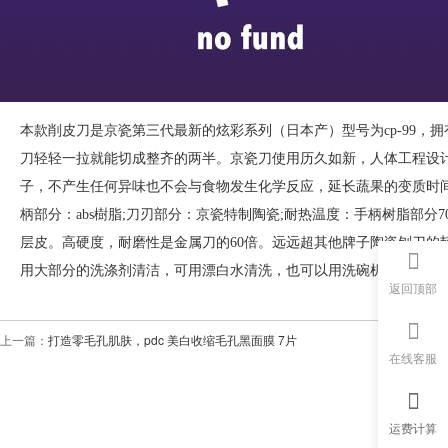
本款削皮刀是京瓷第三代最新的炫彩系列（日本产）型号为cp-99，
刀轻轻一拉就能切成整齐的两半。京瓷刀使用历久如新，人体工程设
子，不产生任何异味也不会与食物发生化学反应，延长蔬果的变质时间，是
柄部分：abs樹脂;刀刃部分：京瓷特制陶瓷;耐热温度：手柄树脂部分
层皮。高硬度，耐磨性是金属刀的60倍。远远超其他牌子陶瓷刨刀的
用大部分的洗涤剂清洁，可用漂白水清洗，也可以用洗
碗机清洗。
返回顶部
上一篇：
打造零毛孔肌肤，pdc 美白收缩毛孔黑面膜 7片
在线客服
运费计算