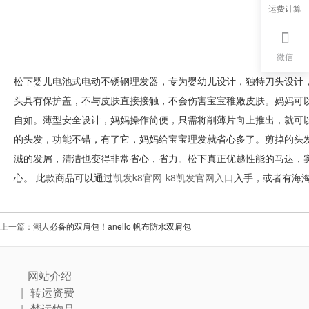
运费计算
微信
松下婴儿电池式电动不锈钢理发器，专为婴幼儿设计，独特刀头设计
头具有保护盖，不与皮肤直接接触，不会伤害宝宝稚嫩皮肤。妈妈可
自如。薄型安全设计，妈妈操作简便，只需将削薄片向上推出，就可
的头发，功能不错，有了它，妈妈给宝宝理发就省心多了。剪掉的头
溅的发屑，清洁也变得非常省心，省力。松下真正优越性能的马达，
此款商品可以通过
凯发k8官网-k8凯发官网入口
入手，或者有海
心。
上一篇：
潮人必备的双肩包！anello 帆布防水双肩包
网站介绍
转运资费
禁运物品