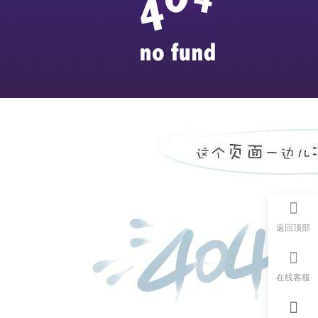
返回顶部
在线客服