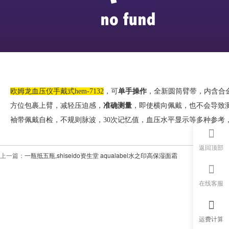
欧姆龙血压仪手戴式hem-7132
，可
单手操作
，全新圆筒臂带，内含合
方位包裹上臂，减轻压迫感，
准确测量
，即使横向佩戴，也不会导致
袖带佩戴自检，不规则脉波，30次记忆值，血压水平显示等多种参考
返回顶部
上一篇：
一瓶抵五瓶,shiseido资生堂 aqualabel水之印高保湿面霜
在线客服
运费计算