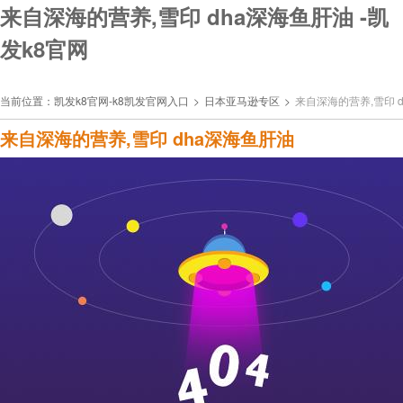
来自深海的营养,雪印 dha深海鱼肝油 -凯
发k8官网
当前位置：
凯发k8官网-k8凯发官网入口
>
日本亚马逊专区
>
来自深海的营养,雪印 
来自深海的营养,雪印 dha深海鱼肝油