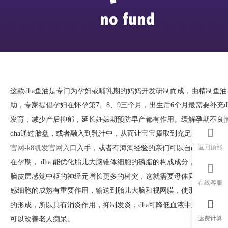
这款dha鱼油是专门为孕妇或哺乳期的妈妈开发研制而成，由精制鱼
助，专家提倡孕妇在怀孕第7、8、9三个月，出生后6个月最需要补充d
发育，减少产后抑郁，延长妊娠期预防早产都有作用。缓解孕期不良
dha通过胎盘，或者融入到乳汁中，从而让宝宝摄取到充足的dha，
返回顶部
官网-k8凯发官网入口
入手，或者有海淘经验的亲们可以自己在日本亚
在
孕期， dha 能优化胎儿大脑锥体细胞的磷脂的构成成分，尤其胎
脑皮层感觉中枢的神经元增长更多的树突，这就需要母体同时供给胎儿更
在线客服
感细胞的成熟有重要作用，输送到胎儿大脑和视网膜，使那里的神经细
的形成，所以具有消炎作用，抑制发炎；dha可降低血液中三酸甘油
运费计算
可以改善老人痴呆。