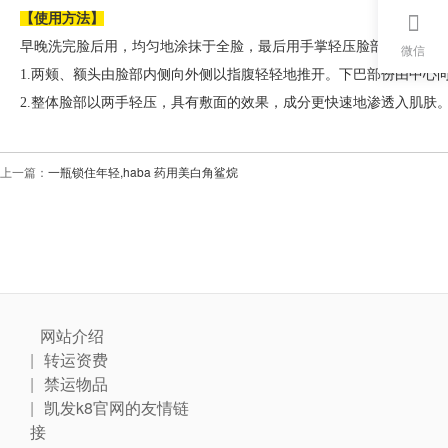
【使用方法】
早晚洗完脸后用，均匀地涂抹于全脸，最后用手掌轻压脸部。早上用量
微信
1.两颊、额头由脸部内侧向外侧以指腹轻轻地推开。下巴部份由中心
2.整体脸部以两手轻压，具有敷面的效果，成分更快速地渗透入肌肤
上一篇：
一瓶锁住年轻,haba 药用美白角鲨烷
网站介绍
转运资费
禁运物品
凯发k8官网的友情链
接