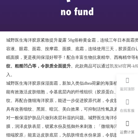
城野医生海洋胶原紧致提升凝露 50g俗称黄金霜，连续三年日本面霜
容液、眼霜、面霜、按摩霜、面膜、底霜，连续使用三天，胶原蛋白
眠面膜，更是夜间保湿好帮手！配合丰富生物抗衰精华、西梅精华等
纹、粗糙凹凸等，令肤质全面提升
。此款商品可以通过
凯发k8官网-
入。
城野医生海洋胶原保湿面霜，新加入类似dhea荷蒙的海藻植物养份
返回顶部
能有效激活皮肤细胞，令基底层内的纤维组织（胶原蛋白、弹力蛋白
纹。再配合微细海洋胶原，能进一步促进胶原代谢，令皮肤生产胶原的
具有改善细纹、黑斑、暗沉、美白效果，可抑制活性氧及麦拉宁色素
在线客服
对一般保湿护肤品只做到表层补湿的问题。城野医生海洋保湿面霜
特
膜，润泽皮肤表层，锁紧水份及抵御外来刺激；「微细海洋胶原」有
运费计算
细端胶原」能直达皮肤底层，为肌肤缔造水份泉源，令肌肤由内至外