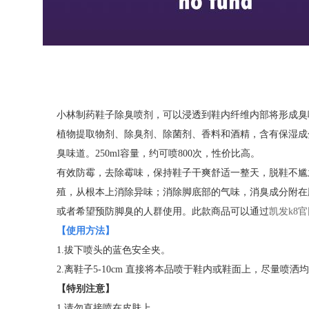
小林制药鞋子除臭喷剂，可以浸透到鞋内纤维内部将形成臭
植物提取物剂、除臭剂、除菌剂、香料和酒精，含有保湿成
臭味道。250ml容量，约可喷800次，性价比高。
有效防霉，去除霉味，保持鞋子干爽舒适一整天，脱鞋不尴
殖，从根本上消除异味；消除脚底部的气味，消臭成分附在
或者希望预防脚臭的人群使用。此款商品可以通过
凯发k8官
【使用方法】
1.拔下喷头的蓝色安全夹。
2.离鞋子5-10cm 直接将本品喷于鞋内或鞋面上，尽量喷
【特别注意】
1.请勿直接喷在皮肤上