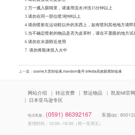
2.万一溅入眼睛里，请速用流水冲洗15分钟以上
3.请勿在同一部位喷3秒钟以上
4.请勿喷射在运动鞋以外的东西上，如有喷到其他地方请即
5.当不确定喷射的物品是否为皮革时，请在不显眼的地方
6.请勿在水源附近使用
7. 请勿将瓶体投入火中
上一篇：
cosme大赏卸妆液,mandom曼丹 bifesta高效眼唇卸妆液
网站介绍
转运资费
禁运物品
凯发k8官
日本亚马逊专区
(0591) 86392167
客服qq : 80012
电话客服：
受理时间：10:00--16:00（周一至周五）