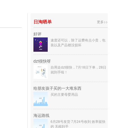
日淘晒单
更多>>
好评
速度还可以，除了运费有点小贵，包
装以及产品都没损坏
dzt很快呀
自用走dzt很快，7月18日下单，28日
就到手啦！
给朋友孩子买的一大堆东西
买的主要母婴用品
海运路线
6月28号发货 7月24号收到 效率挺快
的 无税到手