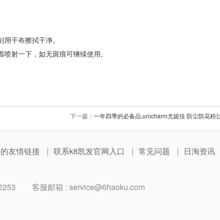
刻用干布擦拭干净。
试着喷射一下，如无斑痕可继续使用。
下一篇：
一年四季的必备品,unicharm尤妮佳 防尘防花
网的友情链接
联系k8凯发官网入口
常见问题
日淘资讯
2253
客服邮箱 :
service@6haoku.com