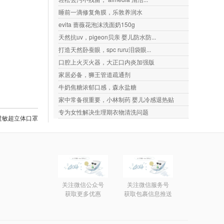
睡前一滴修复角膜，乐敦养润水
evita 蔷薇花泡沫洗面奶150g
天然抗uv，pigeon贝亲 婴儿防水防...
打造天然卧蚕眼，spc ruru泪袋眼...
口腔上火灭火器，大正口内炎加强版
家居必备，狮王管道疏通剂
牛奶焦糖浓郁口感，森永盐糖
家中常备很重要，小林制药 婴儿冷感退热贴
专为女性解决生理期衣物清洗问题
粉过敏超立体口罩
关注微信公众号
关注微信服务号
获取更多优惠
获取包裹信息推送