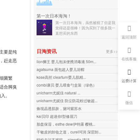
第一次日本海淘！
第一次日本海淘，虽然被税了但是我
觉得还是很棒！因为买到了很多我一
直想买的东西
返回顶部
日淘资讯
更多>>
主要是纯
在线客服
，赶走恶
lion狮王 婴儿泡沫便携消毒液 50m...
agatsuma 面包超人婴儿浴帽
kose高丝 clearturn婴儿肌精...
细菌繁
运费计算
combi康贝 婴儿喂食勺盒装（绿色）
适合脚臭
unicharm尤妮佳 natural ...
购入。
unicharm尤妮佳 防尘防花粉过敏超...
微信
焕现晶透肌肤，黛珂紫苏水
kai贝印 超迷你l型修眉刀
胎盘保湿，esthe dew伊特露 樱桃...
干敏皮的卸妆之道，curel珂润 深层卸...
轻松去污不残留， aimedia 清洁...