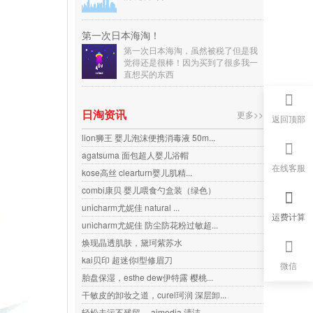
第一次日本海淘！
第一次日本海淘，虽然被税了但是我
觉得还是很棒！因为买到了很多我一
直想买的东西
日淘资讯
更多>>
返回顶部
lion狮王 婴儿泡沫便携消毒液 50m...
agatsuma 面包超人婴儿浴帽
在线客服
kose高丝 clearturn婴儿肌精...
combi康贝 婴儿喂食勺盒装（绿色）
unicharm尤妮佳 natural ...
运费计算
unicharm尤妮佳 防尘防花粉过敏超...
焕现晶透肌肤，黛珂紫苏水
kai贝印 超迷你l型修眉刀
微信
胎盘保湿，esthe dew伊特露 樱桃...
干敏皮的卸妆之道，curel珂润 深层卸...
轻松去污不残留， aimedia 清洁...