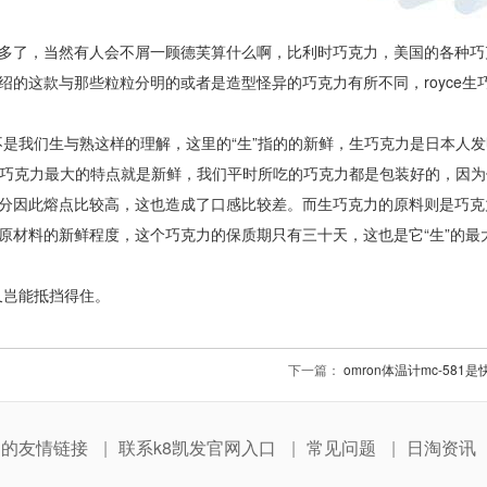
多了，当然有人会不屑一顾德芙算什么啊，比利时巧克力，美国的各种巧
的这款与那些粒粒分明的或者是造型怪异的巧克力有所不同，royce生
不是我们生与熟这样的理解，这里的“生”指的的新鲜，生巧克力是日本人
糖。生巧克力最大的特点就是新鲜，我们平时所吃的巧克力都是包装好的，因
分因此熔点比较高，这也造成了口感比较差。而生巧克力的原料则是巧克
原材料的新鲜程度，这个巧克力的保质期只有三十天，这也是它“生”的最
又岂能抵挡得住。
下一篇：
omron体温计mc-581
网的友情链接
联系k8凯发官网入口
常见问题
日淘资讯