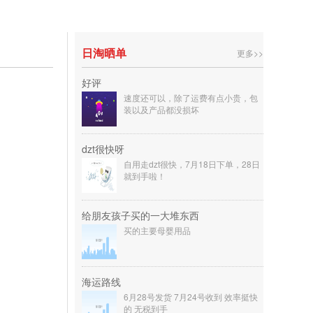
日淘晒单
更多>>
好评
速度还可以，除了运费有点小贵，包
装以及产品都没损坏
dzt很快呀
自用走dzt很快，7月18日下单，28日
就到手啦！
给朋友孩子买的一大堆东西
买的主要母婴用品
海运路线
6月28号发货 7月24号收到 效率挺快
的 无税到手