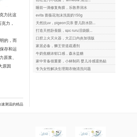
睡前一滴修复角膜，乐敦养润水
克力比这
evita 蔷薇花泡沫洗面奶150g
巧克力，
天然抗uv，pigeon贝亲 婴儿防水防...
打造天然卧蚕眼，spc ruru泪袋眼...
口腔上火灭火器，大正口内炎加强版
发明的，而
家居必备，狮王管道疏通剂
为保存和运
牛奶焦糖浓郁口感，森永盐糖
力原浆、
家中常备很重要，小林制药 婴儿冷感退热贴
大原因
专为女性解决生理期衣物清洗问题
是快速测温的精品