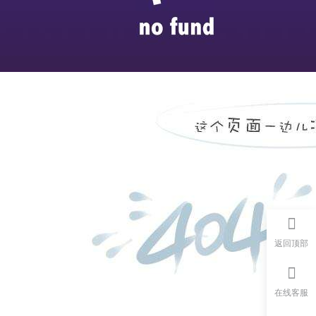
返回顶部
在线客服