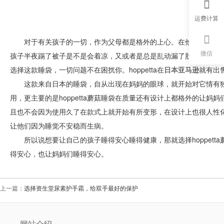
运费计算
对于有关孩子的一切，作为父母都是格外的上心。在他们的吃穿
微信
孩子半夜踢了被子是不是会着凉，又或者是总是乱动漏了肚脐隔天起
选择这款睡袋，一切问题不在困扰你。
hoppetta
在
日本亚马逊
就有出
这款来自日本的睡袋，自从出现在妈妈的眼球，就开始对它情有
用，更主要的是
hoppetta
蘑菇睡袋在质量还有设计上都格外的让妈妈
且也不会因为使用久了在款式上就开始有所变形，在设计上也很人性
让他们因为睡觉不安稳而生病。
所以说想要让自己的孩子睡得安心睡得健康，那就选择
hoppetta
得安心，也让妈妈们睡得安心。
上一篇：
选择资生堂尿素护手霜，给双手最好的保护
网站介绍