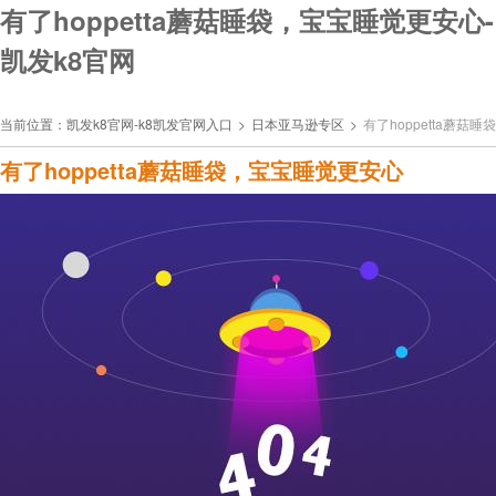
有了hoppetta蘑菇睡袋，宝宝睡觉更安心-
凯发k8官网
当前位置：
凯发k8官网-k8凯发官网入口
>
日本亚马逊专区
>
有了hoppetta蘑菇
有了hoppetta蘑菇睡袋，宝宝睡觉更安心