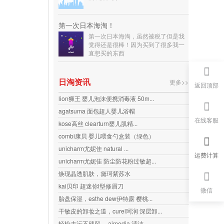
第一次日本海淘！
第一次日本海淘，虽然被税了但是我
觉得还是很棒！因为买到了很多我一
直想买的东西
日淘资讯
更多>>
返回顶部
lion狮王 婴儿泡沫便携消毒液 50m...
agatsuma 面包超人婴儿浴帽
在线客服
kose高丝 clearturn婴儿肌精...
combi康贝 婴儿喂食勺盒装（绿色）
unicharm尤妮佳 natural ...
运费计算
unicharm尤妮佳 防尘防花粉过敏超...
焕现晶透肌肤，黛珂紫苏水
kai贝印 超迷你l型修眉刀
微信
胎盘保湿，esthe dew伊特露 樱桃...
干敏皮的卸妆之道，curel珂润 深层卸...
轻松去污不残留， aimedia 清洁...