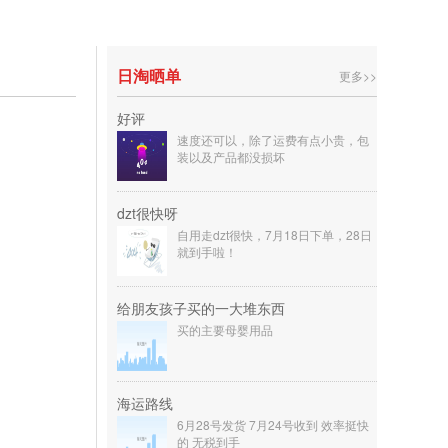
日淘晒单
更多>>
好评
速度还可以，除了运费有点小贵，包
装以及产品都没损坏
dzt很快呀
自用走dzt很快，7月18日下单，28日
就到手啦！
给朋友孩子买的一大堆东西
买的主要母婴用品
海运路线
6月28号发货 7月24号收到 效率挺快
的 无税到手