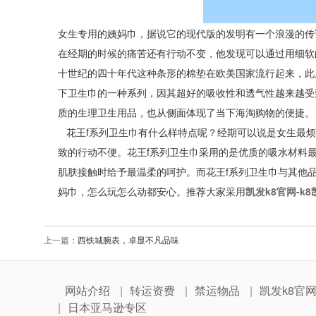
女生专用的姨妈巾，据说它的现代版的发明有一个浪漫的传
在经期的时候的痛苦还有行动不变，他发现可以通过用细软
十世纪的四十年代这种条形的棉垫在欧美国家流行起来，此
下卫生巾的一种系列，因其超好的吸收性和透气性越来越受
质的生理卫生用品，也从侧面体现了当下海淘购物的便捷。
花王
f
系列卫生巾有什么样特点呢？经期可以说是女生最烦
致的行动不便。花王
f
系列卫生巾采用的是优质的吸水材料
肌肤接触时给予最温柔的呵护。而花王
f
系列卫生巾与其他
妈巾，怎么玩怎么动都安心。推荐大家采用
凯发k8官网-k
上一篇：
西铁城腕表，卓显不凡品味
网站介绍
转运资费
禁运物品
凯发k8官
日本亚马逊专区