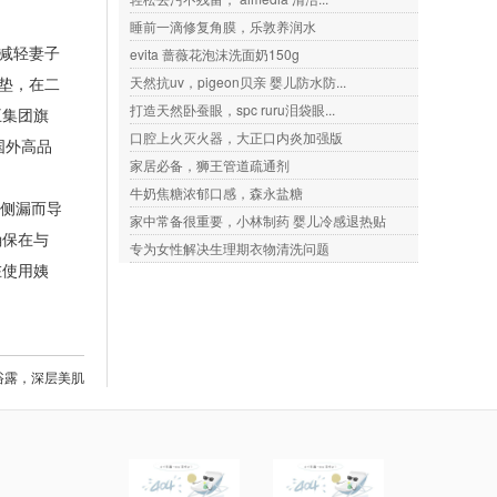
睡前一滴修复角膜，乐敦养润水
减轻妻子
evita 蔷薇花泡沫洗面奶150g
垫，在二
天然抗uv，pigeon贝亲 婴儿防水防...
打造天然卧蚕眼，spc ruru泪袋眼...
王集团旗
口腔上火灭火器，大正口内炎加强版
国外高品
家居必备，狮王管道疏通剂
牛奶焦糖浓郁口感，森永盐糖
侧漏而导
家中常备很重要，小林制药 婴儿冷感退热贴
确保在与
专为女性解决生理期衣物清洗问题
在使用姨
a沐浴露，深层美肌