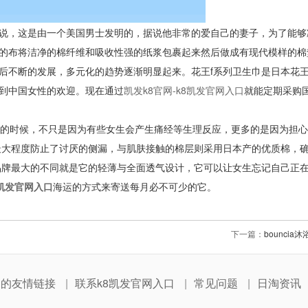
说，这是由一个美国男士发明的，据说他非常的爱自己的妻子，为了能够
的布将洁净的棉纤维和吸收性强的纸浆包裹起来然后做成有现代模样的棉
后不断的发展，多元化的趋势逐渐明显起来。花王
f
系列卫生巾是日本花
到中国女性的欢迎。现在通过
凯发k8官网-k8凯发官网入口
就能定期采购
的时候，不只是因为有些女生会产生痛经等生理反应，更多的是因为担心
最大程度防止了讨厌的侧漏，与肌肤接触的棉层则采用日本产的优质棉，
品牌最大的不同就是它的轻薄与全面透气设计，它可以让女生忘记自己正
8凯发官网入口
海运的方式来寄送每月必不可少的它。
下一篇：
bounci
网的友情链接
联系k8凯发官网入口
常见问题
日淘资讯