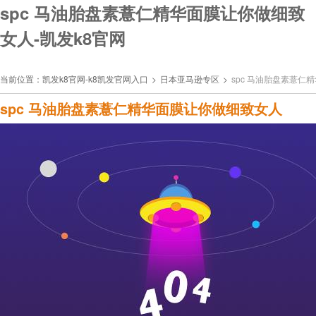
spc 马油胎盘素薏仁精华面膜让你做细致
女人-凯发k8官网
当前位置：
凯发k8官网-k8凯发官网入口
>
日本亚马逊专区
>
spc 马油胎盘素薏仁
spc 马油胎盘素薏仁精华面膜让你做细致女人