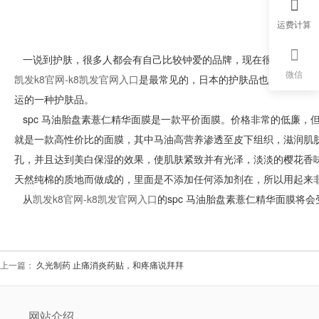
运费计算
一说到护肤，很多人都会有自己比较钟爱的品牌，现在很多的外国品
微信
凯发k8官网-k8凯发官网入口
是最常见的，日本的护肤品也是比较适合
运的一种护肤品。
spc 马油胎盘素薏仁精华面膜是一款平价面膜。价格非常的低廉，但
就是一款高性价比的面膜，其中马油高营养渗透至皮下组织，滋润肌肤
孔，并且达到美白保湿的效果，使肌肤紧致并有光泽，淡淡的樱花香味
天然纯棉的质地而做成的，里面是不添加任何添加剂在，所以用起来
从
凯发k8官网-k8凯发官网入口
的spc 马油胎盘素薏仁精华面膜将
上一篇：
久光制药 止痛消炎药贴，和疼痛说拜拜
网站介绍