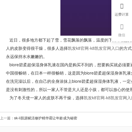
运费计算
微信
近日，很多地方都下起了雪，雪花飘落的飘落，温度的下降，就预示
人的皮肤变得很干燥，很多人选择
凯发k8官网-k8凯发官网入口
的方式
永远保持水水嫩嫩的。
biore碧柔超保湿身体乳液在国内是购买不到的，想要购买就必须要
中国很畅销，在日本一样很畅销，这是因为biore碧柔超保湿身体
在洗完澡以后，在自己的全身涂抹上biore碧柔超保湿身体乳液，一定
是没有刺激性的，所以一家人不管是大人还是小孩，都可以放心的使用日
为了冬天使一家人的皮肤不再干燥，选择
凯发k8官网-k8凯发官网入
上一篇：
sk-ii肌源赋活修护精华霜让年龄成为秘密