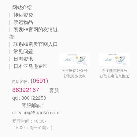
网站介绍
转运资费
禁运物品
凯发k8官网的友情链
接
联系k8凯发官网入口
常见问题
日淘资讯
日本亚马逊专区
关注微信公众号
关注微信服务号
获取更多优惠
获取包裹信息推送
(0591)
电话客服：
86392167
客服
qq : 800122253
客服邮箱 :
service@6haoku.com
受理时间：10:00-
-16:00（周一至周五）