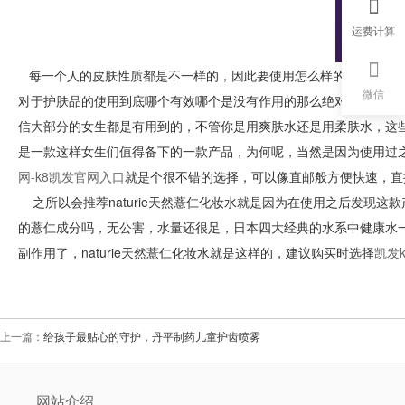
运费计算
每一个人的皮肤性质都是不一样的，因此要使用怎么样的产品对他
微信
对于护肤品的使用到底哪个有效哪个是没有作用的那么绝对是要本人
信大部分的女生都是有用到的，不管你是用爽肤水还是用柔肤水，这些补
是一款这样女生们值得备下的一款产品，为何呢，当然是因为使用过
网-k8凯发官网入口
就是个很不错的选择，可以像直邮般方便快速，直
之所以会推荐naturie天然薏仁化妆水就是因为在使用之后发现
的薏仁成分吗，无公害，水量还很足，日本四大经典的水系中健康水
副作用了，naturie天然薏仁化妆水就是这样的，建议购买时选择
凯发
上一篇：
给孩子最贴心的守护，丹平制药儿童护齿喷雾
网站介绍