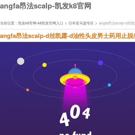
angfa昂法scalp-凯发k8官网
当前位置：
凯发k8官网-k8凯发官网入口
>
日本亚马逊专区
>
angfa昂法scalp
angfa昂法scalp-d丝凯露-d油性头皮男士药用