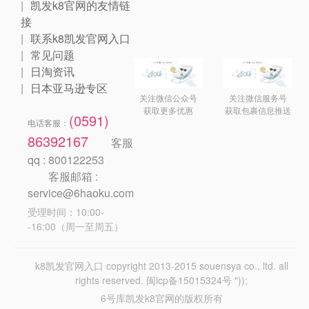
凯发k8官网的友情链
接
联系k8凯发官网入口
常见问题
日淘资讯
日本亚马逊专区
关注微信公众号
关注微信服务号
获取更多优惠
获取包裹信息推送
(0591)
电话客服：
86392167
客服
qq : 800122253
客服邮箱 :
service@6haoku.com
受理时间：10:00-
-16:00（周一至周五）
k8凯发官网入口 copyright 2013-2015 souensya co., ltd. all
rights reserved. 闽icp备15015324号 "));
6号库凯发k8官网的版权所有