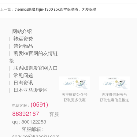
上一篇：
thermos膳魔师jin-1300 sbk真空保温桶，为爱保温
网站介绍
转运资费
禁运物品
凯发k8官网的友情链
接
联系k8凯发官网入口
常见问题
日淘资讯
日本亚马逊专区
关注微信公众号
关注微信服务号
获取更多优惠
获取包裹信息推送
(0591)
电话客服：
86392167
客服
qq : 800122253
客服邮箱 :
service@6haoku.com