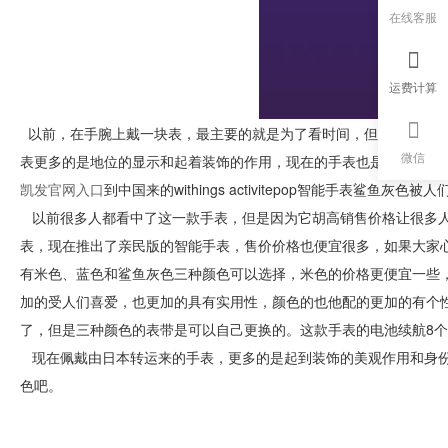
在线客服
运费计算
以前，在手腕上戴一块表，最主要的就是为了看时间，但是现在，手
微信
表更多的是地位的显示和起着装饰的作用，现在的手表也是越来越高
凯发官网入口
到中国来的withings activitepop智能手表鲨鱼灰
以前很多人都看中了这一款手表，但是因为它胡高销售价格让很多人
表，现在推出了亲民版的智能手表，售价价格也便宜很多，如果大家
有米色、蓝色和鲨鱼灰色三种颜色可以选择，米色的价格更便宜一些
加的受人们喜爱，也更加的具有实用性，颜色的也他配的更加的有个
了，但是三种颜色的表带是可以自己更换的。这款手表的电池续航8个
现在佩戴由日本转运来的手表，更多的是起到装饰的美观作用和身份的代表象征
色吧。