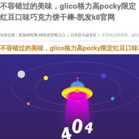
不容错过的美味，glico格力高pocky限定
红豆口味巧克力饼干棒-凯发k8官网
当前位置：
凯发k8官网-k8凯发官网入口
>
日本亚马逊专区
>
不容错过的美味，gli
不容错过的美味，glico格力高pocky限定红豆口