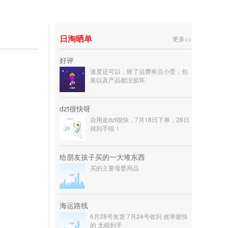
日淘晒单
更多>>
好评
速度还可以，除了运费有点小贵，包
装以及产品都没损坏
dzt很快呀
自用走dzt很快，7月18日下单，28日
就到手啦！
给朋友孩子买的一大堆东西
买的主要母婴用品
海运路线
6月28号发货 7月24号收到 效率挺快
的 无税到手