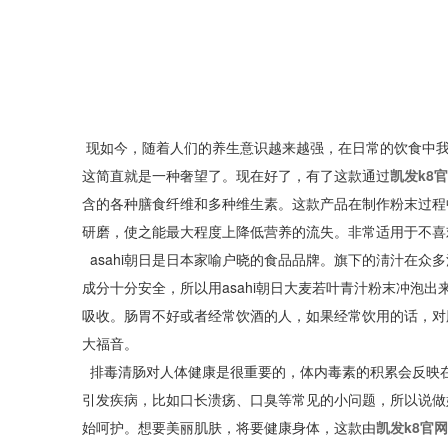
现如今，随着人们的养生意识越来越强，在日常的饮食中
这简直就是一种奢望了。现在好了，有了这款通过
凯发k8
含的各种膳食纤维和多种维生素。这款产品在制作粉末过程
研磨，使之能最大程度上降低营养的流失。非常适用于不喜
asahi朝日是日本家喻户晓的食品品牌。旗下的淸汁在
成分十分安全，所以用asahi朝日大麦若叶青汁粉末冲泡
吸收。肠胃不好或者经常饮酒的人，如果经常饮用的话，对
大福音。
排毒清肠对人体健康是很重要的，体内毒素的积累会反映
引发疾病，比如口长溃疡、口臭等常见的小问题，所以说做
始呵护。想要美丽肌肤，将要健康身体，这款由
凯发k8官网