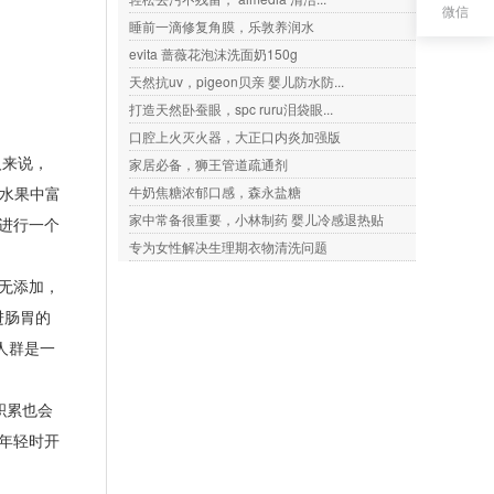
微信
睡前一滴修复角膜，乐敦养润水
evita 蔷薇花泡沫洗面奶150g
天然抗uv，pigeon贝亲 婴儿防水防...
打造天然卧蚕眼，spc ruru泪袋眼...
口腔上火灭火器，大正口内炎加强版
人来说，
家居必备，狮王管道疏通剂
菜水果中富
牛奶焦糖浓郁口感，森永盐糖
家中常备很重要，小林制药 婴儿冷感退热贴
进行一个
专为女性解决生理期衣物清洗问题
无添加，
进肠胃的
人群是一
积累也会
年轻时开