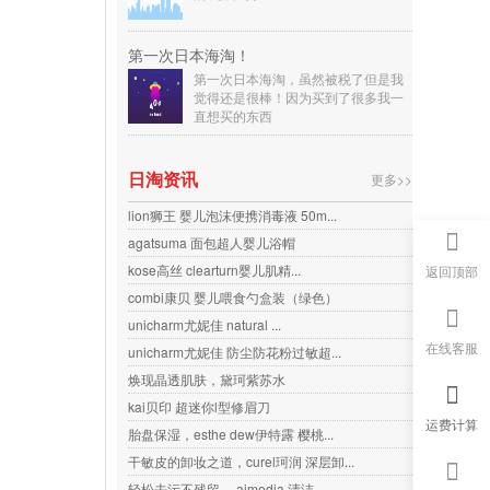
第一次日本海淘！
第一次日本海淘，虽然被税了但是我
觉得还是很棒！因为买到了很多我一
直想买的东西
日淘资讯
更多>>
lion狮王 婴儿泡沫便携消毒液 50m...
agatsuma 面包超人婴儿浴帽
kose高丝 clearturn婴儿肌精...
返回顶部
combi康贝 婴儿喂食勺盒装（绿色）
unicharm尤妮佳 natural ...
在线客服
unicharm尤妮佳 防尘防花粉过敏超...
焕现晶透肌肤，黛珂紫苏水
kai贝印 超迷你l型修眉刀
运费计算
胎盘保湿，esthe dew伊特露 樱桃...
干敏皮的卸妆之道，curel珂润 深层卸...
轻松去污不残留， aimedia 清洁...