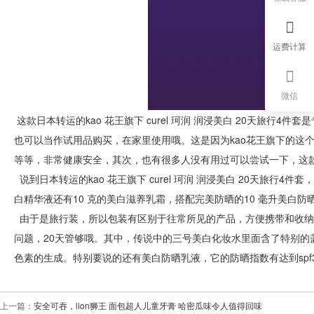
运费计算
微信
这款日本转运的kao 花王旗下 curel 珂润 润浸美白 20天旅行
也可以当作试用品购买，在家里使用哦。这是因为kao花王旗下的这
等等，非常健康安全，其次，也有很多人没有用过可以尝试一下，这
说到日本转运的kao 花王旗下 curel 珂润 润浸美白 20天旅行
白精华液还有10 克的美白滋养乳霜，搭配完美防晒的10 毫升美白防
由于是旅行装，所以包装有区别于往常所见的产品，方便携带和收纳
问题，20天管够哦。其中，传说中的三号美白化妆水里面含了特别
色素的生成。特别要说的还有美白防晒乳液，它的防晒指数有达到spf3
上一篇：
安全可吞，lion狮王 面包超人儿童牙膏 哈密瓜味令人值得回味