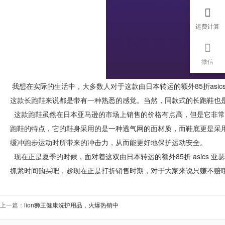
运费计算
微信
我想在实际的生活中，大多数人对于这款由日本转运的额外85折asics 
这款长跑鞋来说都是带有一种熟悉的感觉。当然，同款式的长跑鞋也
这款跑鞋虽然在日本亚马逊的市场上销售的价格有点高，但是它非常
跑鞋的特点，它的鞋身采用的是一种透气网的面材质，而鞋底更是采
缓冲跑步运动时所带来的冲击力，从而能更好地保护运动安全。
现在正是夏季的时候，面对着这双由日本转运的额外85折 asics 亚瑟
抓紧时间购买吧，趁现在正是打折销售时期，对于大家来说只赚不赔
上一篇：
lion狮王健康洗护用品，火爆热销中