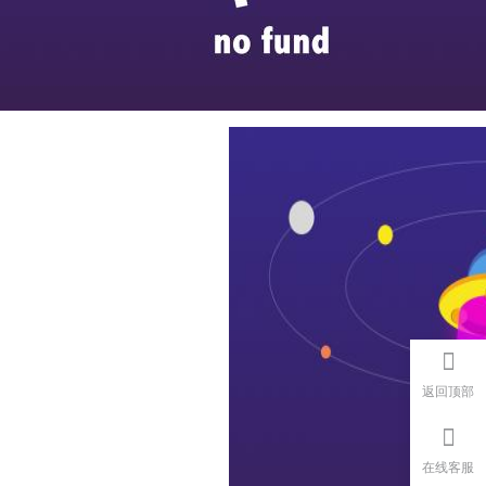
返回顶部
在线客服