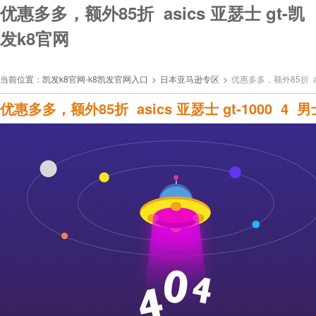
优惠多多，额外85折 asics 亚瑟士 gt-凯
发k8官网
当前位置：
凯发k8官网-k8凯发官网入口
>
日本亚马逊专区
>
优惠多多，额外85折 asi
优惠多多，额外85折 asics 亚瑟士 gt-1000 4