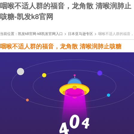
咽喉不适人群的福音，龙角散 清喉润肺止
咳糖-凯发k8官网
当前位置：
凯发k8官网-k8凯发官网入口
>
日本亚马逊专区
>
咽喉不适人群的福音，
咽喉不适人群的福音，龙角散 清喉润肺止咳糖