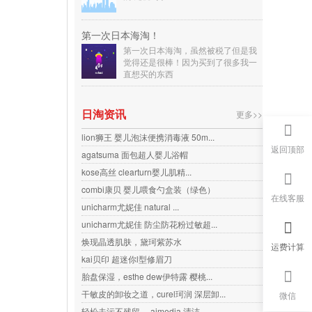
第一次日本海淘！
第一次日本海淘，虽然被税了但是我
觉得还是很棒！因为买到了很多我一
直想买的东西
日淘资讯
更多>>
lion狮王 婴儿泡沫便携消毒液 50m...
返回顶部
agatsuma 面包超人婴儿浴帽
kose高丝 clearturn婴儿肌精...
combi康贝 婴儿喂食勺盒装（绿色）
在线客服
unicharm尤妮佳 natural ...
unicharm尤妮佳 防尘防花粉过敏超...
焕现晶透肌肤，黛珂紫苏水
运费计算
kai贝印 超迷你l型修眉刀
胎盘保湿，esthe dew伊特露 樱桃...
干敏皮的卸妆之道，curel珂润 深层卸...
微信
轻松去污不残留， aimedia 清洁...