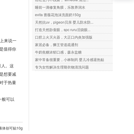
睡前一滴修复角膜，乐敦养润水
evita 蔷薇花泡沫洗面奶150g
天然抗uv，pigeon贝亲 婴儿防水防...
打造天然卧蚕眼，spc ruru泪袋眼...
口腔上火灭火器，大正口内炎加强版
上来说一
家居必备，狮王管道疏通剂
是值得你
牛奶焦糖浓郁口感，森永盐糖
家中常备很重要，小林制药 婴儿冷感退热贴
吸引人。这
专为女性解决生理期衣物清洗问题
是想要减
对于热量
一般可以
液体创可贴10g