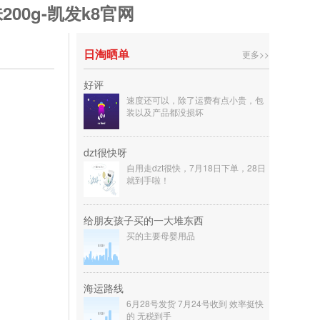
200g-凯发k8官网
日淘晒单
更多>>
好评
速度还可以，除了运费有点小贵，包
装以及产品都没损坏
dzt很快呀
自用走dzt很快，7月18日下单，28日
就到手啦！
给朋友孩子买的一大堆东西
买的主要母婴用品
海运路线
6月28号发货 7月24号收到 效率挺快
的 无税到手