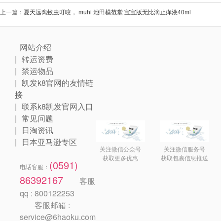
上一篇：
夏天远离蚊虫叮咬， muhi 池田模范堂 宝宝版无比滴止痒液40ml
网站介绍
转运资费
禁运物品
凯发k8官网的友情链
接
联系k8凯发官网入口
常见问题
日淘资讯
日本亚马逊专区
关注微信公众号
关注微信服务号
获取更多优惠
获取包裹信息推送
(0591)
电话客服：
86392167
客服
qq : 800122253
客服邮箱 :
service@6haoku.com