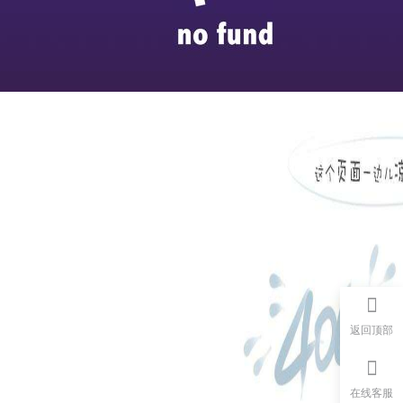
返回顶部
在线客服