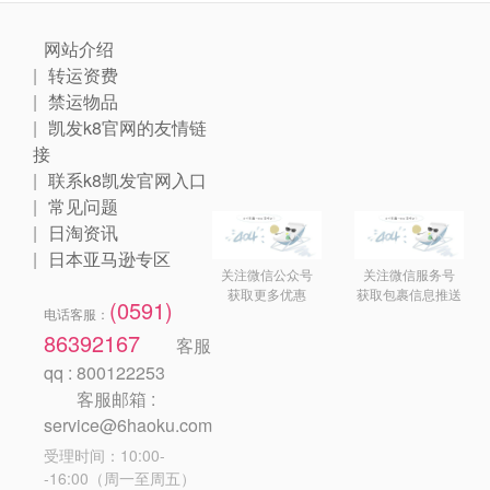
网站介绍
转运资费
禁运物品
凯发k8官网的友情链
接
联系k8凯发官网入口
常见问题
日淘资讯
日本亚马逊专区
关注微信公众号
关注微信服务号
获取更多优惠
获取包裹信息推送
(0591)
电话客服：
86392167
客服
qq : 800122253
客服邮箱 :
service@6haoku.com
受理时间：10:00-
-16:00（周一至周五）