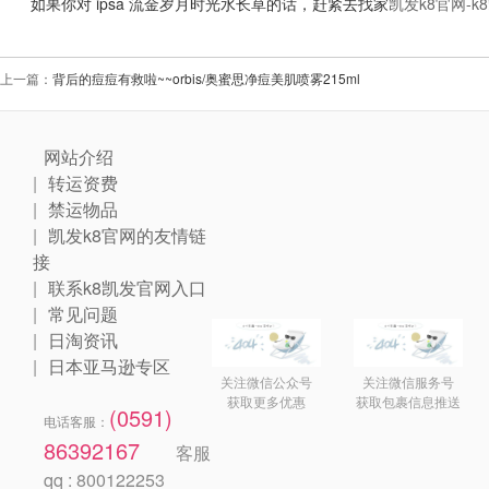
如果你对 ipsa 流金岁月时光水长草的话，赶紧去找家
凯发k8官网-
上一篇：
背后的痘痘有救啦~~orbis/奥蜜思净痘美肌喷雾215ml
网站介绍
转运资费
禁运物品
凯发k8官网的友情链
接
联系k8凯发官网入口
常见问题
日淘资讯
日本亚马逊专区
关注微信公众号
关注微信服务号
获取更多优惠
获取包裹信息推送
(0591)
电话客服：
86392167
客服
qq : 800122253