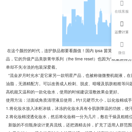
在线客服
运费计算
在这个颜控的时代，连护肤品都要看颜值！
国内 ipsa 茵芙莎的
微信
品，它的升级产品美肤菁华系列（the time reset）也因为“双
单却不失冷淡的包装深爱着。
“流金岁月时光水”是它家另一款明星产品，也被称做微整机能液，
油脂，无酒精配方。可以改善成人粉刺、脱皮、暗哑及肌肤粗糙等问
高机能又温和的一款化妆水，使用的时候建议湿敷效果会更好。
使用方法：洁面或角质清理液后使用，约1元硬币大小，以化妆棉或
1.将化妆水放入冰柜冰镇，冰冻的化妆水具有令肌肤降温的功效，使
2.将化妆棉浸透化妆水，然后将化妆棉一分为几片，敷在干燥及粗糙
新版的不但瓶身设计更具流线，还把酒精去掉，扩充了适用人群范围