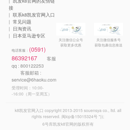
凯发k8官网的友情链
接
联系k8凯发官网入口
常见问题
日淘资讯
日本亚马逊专区
关注微信公众号
关注微信服务号
获取更多优惠
获取包裹信息推送
(0591)
电话客服：
86392167
客服
qq : 800122253
客服邮箱 :
service@6haoku.com
受理时间：10:00-
-16:00（周一至周五）
k8凯发官网入口 copyright 2013-2015 souensya co., ltd. all
rights reserved. 闽icp备15015324号 "));
6号库凯发k8官网的版权所有