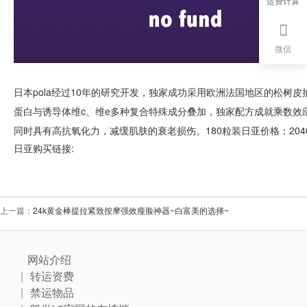
运费计算
微信
日本
pola
经过
10
年的研究开发，独家成功采用欧洲法国地区的松树皮
蛋白与诱导体维
c
、维
e
多种复合特殊成分叠加，独家配方成就乘数效
同时具有高抗氧化力，减缓肌肤的衰老损伤。180粒装日亚价格：204
日亚购买链接:
上一篇：
24k黄金棒提拉紧致按摩强效瘦脸神器~白富美的选择~
网站介绍
转运资费
禁运物品