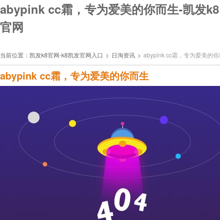
abypink cc霜，专为爱美的你而生-凯发k8
官网
当前位置：
凯发k8官网-k8凯发官网入口
>
日淘资讯
>
abypink cc霜，专为爱美的
abypink cc霜，专为爱美的你而生