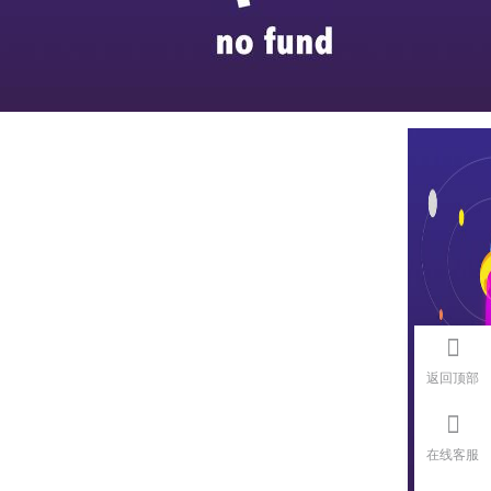
返回顶部
在线客服